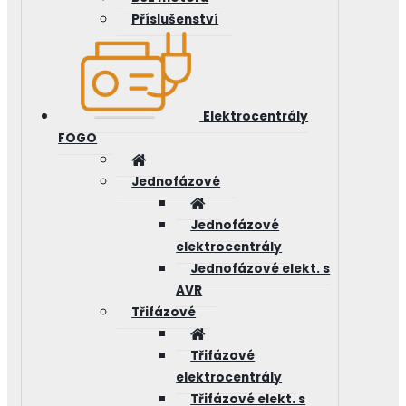
Příslušenství
Elektrocentrály
FOGO
Jednofázové
Jednofázové
elektrocentrály
Jednofázové elekt. s
AVR
Třifázové
Třifázové
elektrocentrály
Třifázové elekt. s