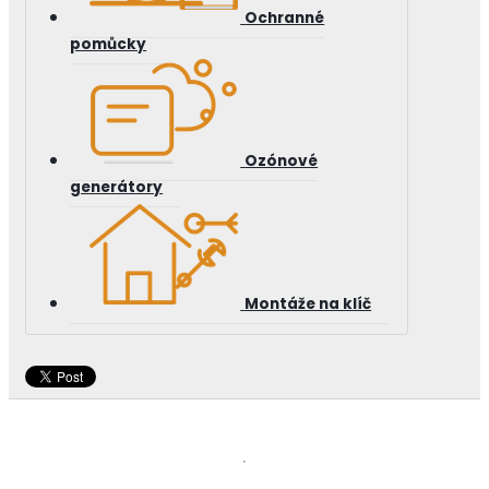
Ochranné
pomůcky
Ozónové
generátory
Montáže na klíč