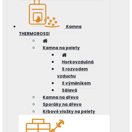
Kamna
THERMOROSSI
Kamna na pelety
Horkovzdušná
S rozvodem
vzduchu
S výměníkem
Sálavá
Kamna na dřevo
Sporáky na dřevo
Krbové vložky na pelety