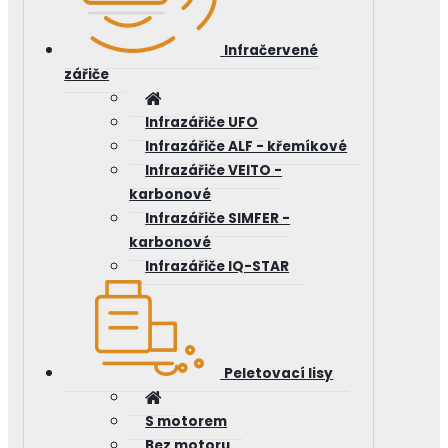
Infračervené
zářiče
Infrazářiče UFO
Infrazářiče ALF - křemíkové
Infrazářiče VEITO -
karbonové
Infrazářiče SIMFER -
karbonové
Infrazářiče IQ-STAR
Peletovací lisy
S motorem
Bez motoru