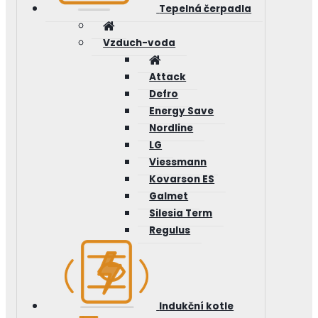
Tepelná čerpadla
Vzduch-voda
Attack
Defro
Energy Save
Nordline
LG
Viessmann
Kovarson ES
Galmet
Silesia Term
Regulus
Indukční kotle