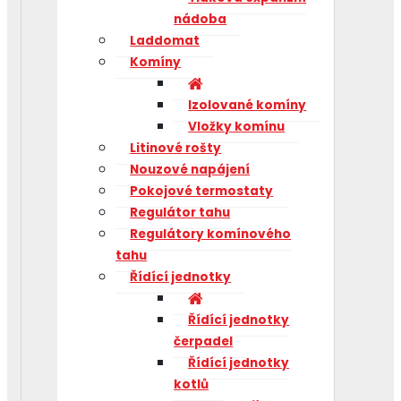
nádoba
Laddomat
Komíny
Izolované komíny
Vložky komínu
Litinové rošty
Nouzové napájení
Pokojové termostaty
Regulátor tahu
Regulátory komínového
tahu
Řídící jednotky
Řídící jednotky
čerpadel
Řídící jednotky
kotlů