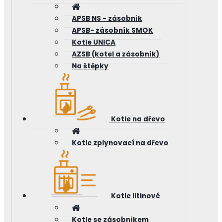
APSB NS - zásobník
APSB- zásobník SMOK
Kotle UNICA
AZSB (kotel a zásobník)
Na štěpky
Kotle na dřevo
Kotle zplynovací na dřevo
Kotle litinové
Kotle se zásobníkem