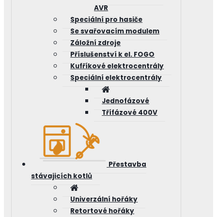
AVR
Speciální pro hasiče
Se svařovacím modulem
Záložní zdroje
Příslušenství k el. FOGO
Kufříkové elektrocentrály
Speciální elektrocentrály
Jednofázové
Třífázové 400V
Přestavba
stávajicích kotlů
Univerzální hořáky
Retortové hořáky