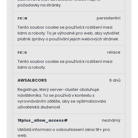
požadavky na stránky.
rc::a
persistentní
Tento soubor cookie se používá k rozlišení mezi
lidmi a roboty. To je výhodné pro web, aby vytvářet
platné zprávy o používání jejich webových stránek.
rc::c
relace
Tento soubor cookie se používá k rozlišení mezi
lidmi a roboty.
AWSALBCORS
6 dnů
Registruje, který server-cluster obsluhuje
návštěvníka. To se používá v kontextu s
vyrovnáváním zátěže, aby se optimalizovala
uživatelská zkušenost.
18plus_allow_access#
neznámý
Ukládá informaci o odsouhlasení okna 18+ pro
web.