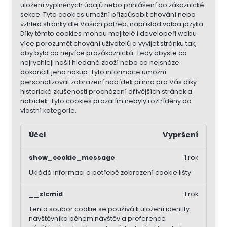
uložení vyplněných údajů nebo přihlášení do zákaznické
sekce.
Tyto cookies umožní přizpůsobit chování nebo
vzhled stránky dle Vašich potřeb, například volba jazyka.
Díky těmto cookies mohou majitelé i developeři webu
více porozumět chování uživatelů a vyvijet stránku tak,
aby byla co nejvíce prozákaznická. Tedy abyste co
nejrychleji našli hledané zboží nebo co nejsnáze
dokončili jeho nákup.
Tyto informace umožní
personalizovat zobrazení nabídek přímo pro Vás díky
historické zkušenosti procházení dřívějších stránek a
nabídek.
Tyto cookies prozatím nebyly roztříděny do
vlastní kategorie.
Účel
Vypršení
show_cookie_message
1 rok
Ukládá informaci o potřebě zobrazení cookie lišty
__zlcmid
1 rok
Tento soubor cookie se používá k uložení identity
návštěvníka během návštěv a preference