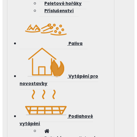
Peletové hořáky
Příslušenství
Paliva
Vytápění pro
novostavby
Podlahové
vytápění