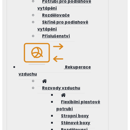
Potrubí pro podlahové
vytápění
Rozdělovače
Skříně pro podlahové
vytápění
Příslušenství
Rekuperace
vzduchu
Rozvody vzduchu
Flexibilní plastové
potrubí
Stropní boxy
Stěnové boxy
Rozdělovací