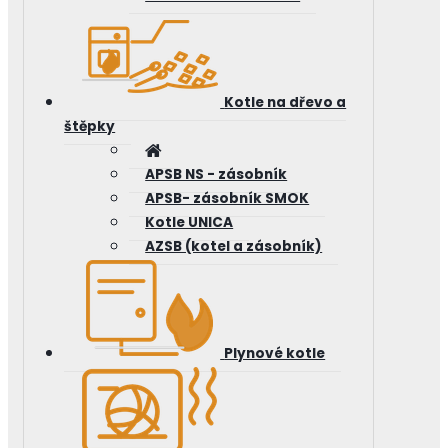
Kotle na dřevo a
štěpky
APSB NS - zásobník
APSB- zásobník SMOK
Kotle UNICA
AZSB (kotel a zásobník)
Plynové kotle