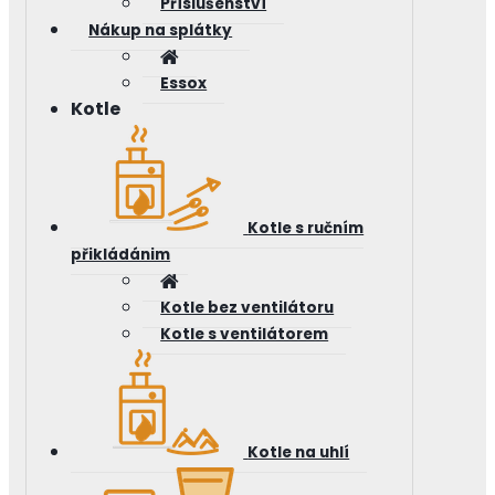
Příslušenství
Nákup na splátky
Essox
Kotle
Kotle s ručním
přikládánim
Kotle bez ventilátoru
Kotle s ventilátorem
Kotle na uhlí