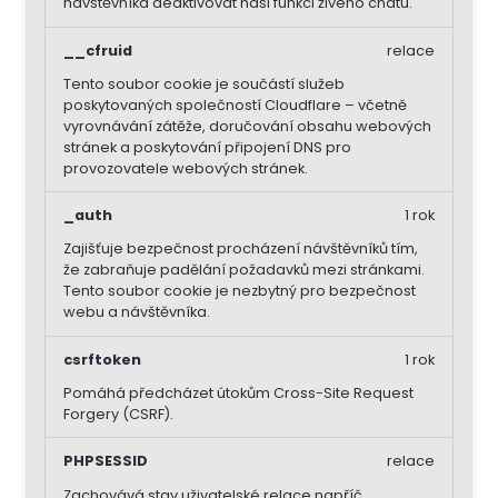
návštěvníka deaktivovat naši funkci živého chatu.
__cfruid
relace
Tento soubor cookie je součástí služeb
poskytovaných společností Cloudflare – včetně
vyrovnávání zátěže, doručování obsahu webových
stránek a poskytování připojení DNS pro
provozovatele webových stránek.
_auth
1 rok
Zajišťuje bezpečnost procházení návštěvníků tím,
že zabraňuje padělání požadavků mezi stránkami.
Tento soubor cookie je nezbytný pro bezpečnost
webu a návštěvníka.
csrftoken
1 rok
Pomáhá předcházet útokům Cross-Site Request
Forgery (CSRF).
PHPSESSID
relace
Zachovává stav uživatelské relace napříč