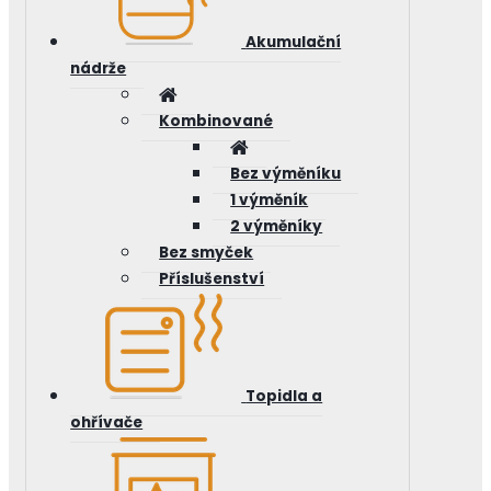
Akumulační
nádrže
Kombinované
Bez výměníku
1 výměník
2 výměníky
Bez smyček
Příslušenství
Topidla a
ohřívače