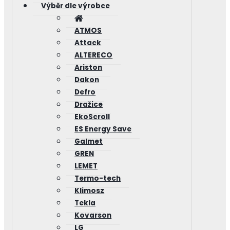
Výběr dle výrobce
ATMOS
Attack
ALTERECO
Ariston
Dakon
Defro
Dražice
EkoScroll
ES Energy Save
Galmet
GREN
LEMET
Termo-tech
Klimosz
Tekla
Kovarson
LG