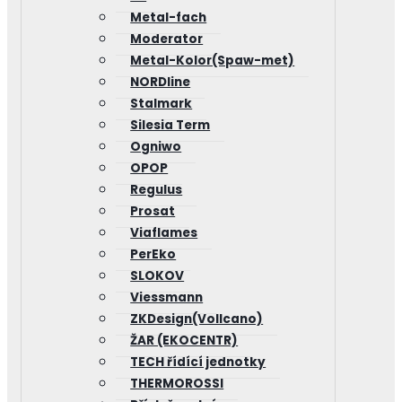
Metal-fach
Moderator
Metal-Kolor(Spaw-met)
NORDline
Stalmark
Silesia Term
Ogniwo
OPOP
Regulus
Prosat
Viaflames
PerEko
SLOKOV
Viessmann
ZKDesign(Vollcano)
ŽAR (EKOCENTR)
TECH řídící jednotky
THERMOROSSI