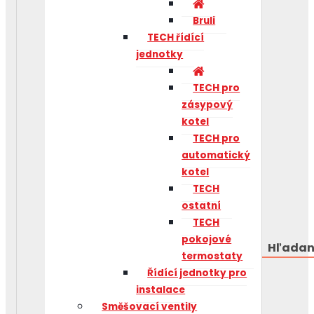
Bruli
TECH řídící
jednotky
TECH pro
zásypový
kotel
TECH pro
automatický
kotel
TECH
ostatní
TECH
pokojové
Hľadan
termostaty
Řídící jednotky pro
instalace
Směšovací ventily