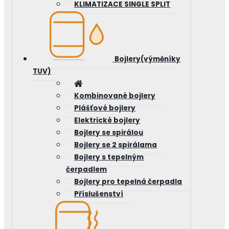
KLIMATIZACE SINGLE SPLIT
Bojlery(výměníky
TUV)
Kombinované bojlery
Plášťové bojlery
Elektrické bojlery
Bojlery se spirálou
Bojlery se 2 spirálama
Bojlery s tepelným
čerpadlem
Bojlery pro tepelná čerpadla
Příslušenství