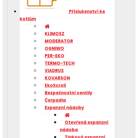
Příslušenství ke
kotlům
KLIMOSZ
MODERATOR
OGNIWO
PER-EKO
TERMO-TECH
VIADRUS
KOVARSON
EkoScroll
Bezpečnostní ventily
Čerpadla
Expanzní nádoby
Otevřená expanzní
nádoba
Tlaková expanzní