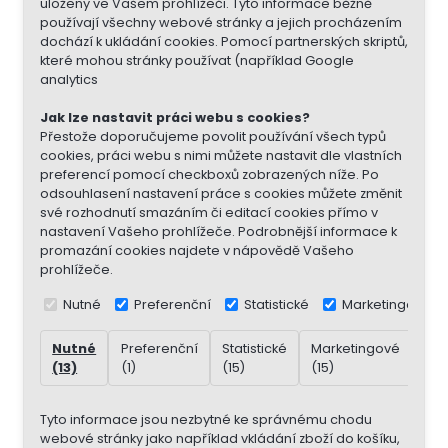
uloženy ve Vašem prohlížeči. Tyto informace běžně
používají všechny webové stránky a jejich procházením
dochází k ukládání cookies. Pomocí partnerských skriptů,
které mohou stránky používat (například Google
analytics
Jak lze nastavit práci webu s cookies?
Přestože doporučujeme povolit používání všech typů
cookies, práci webu s nimi můžete nastavit dle vlastních
preferencí pomocí checkboxů zobrazených níže. Po
odsouhlasení nastavení práce s cookies můžete změnit
své rozhodnutí smazáním či editací cookies přímo v
nastavení Vašeho prohlížeče. Podrobnější informace k
promazání cookies najdete v nápovědě Vašeho
prohlížeče.
Nutné
Preferenční
Statistické
Marketingové
Nutné
Preferenční
Statistické
Marketingové
Nek
(13)
(1)
(15)
(15)
(7)
Tyto informace jsou nezbytné ke správnému chodu
webové stránky jako například vkládání zboží do košíku,