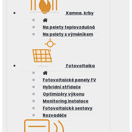
Kamna, krby
Na pelety teplovzdušná
Na pelety s výměníkem
Fotovoltaika
Fotovoltaické panely FV
Hybridní střídače
Optimizéry výkonu
Monitoring instalace
Fotovoltaické sestavy
Rozvaděče