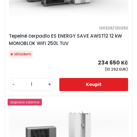
120329/120292
Tepelné čerpadlo ES ENERGY SAVE AWST12 12 kW
MONOBLOK WiFi 250L TUV
skladem
234 650 Kč
(10 292 EUR)
-
+
doprava zdarma