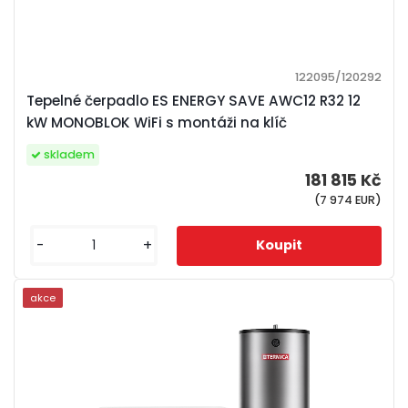
122095/120292
Tepelné čerpadlo ES ENERGY SAVE AWC12 R32 12
kW MONOBLOK WiFi s montáži na klíč
skladem
181 815 Kč
(7 974 EUR)
-
+
akce