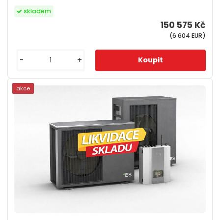
skladem
150 575 Kč
(6 604 EUR)
-
+
akce