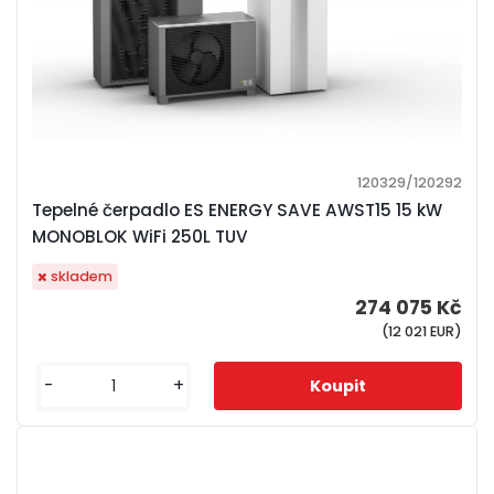
120329/120292
Tepelné čerpadlo ES ENERGY SAVE AWST15 15 kW
MONOBLOK WiFi 250L TUV
skladem
274 075 Kč
(12 021 EUR)
-
+