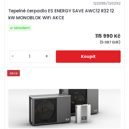
122095/120292
Tepelné čerpadlo ES ENERGY SAVE AWC12 R32 12
kW MONOBLOK WiFi AKCE
skladem
115 990 Kč
(5 087 EUR)
-
+
akce