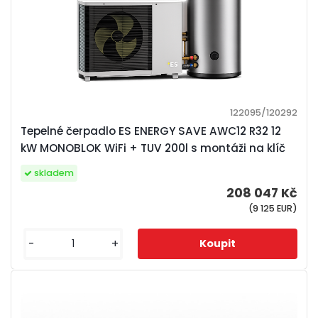
122095/120292
Tepelné čerpadlo ES ENERGY SAVE AWC12 R32 12
kW MONOBLOK WiFi + TUV 200l s montáži na klíč
skladem
208 047 Kč
(9 125 EUR)
-
+