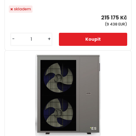
skladem
215 175 Kč
(9 438 EUR)
-
+