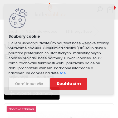
0
Úvod
Výběr dle výrobce
ES Energy Save
S cílem usnadnit uživatelům používat naše webové stránky
Výběr dle výrobce / ES
využíváme cookies. Kliknutím na tlačítko "OK" souhlasíte s
použitím preferenčních, statistických i marketingových
Energy Save
cookies pro nás i naše partnery. Funkční cookies jsou v
rámci zachování funkčnosti webu používány po celou
dobu procházení webem. Podrobné informace a
nastavení ke cookies najdete
zde
.
nejlevnější
nejdražší
Souhlasím
Odmítnout vše
doprava zdarma