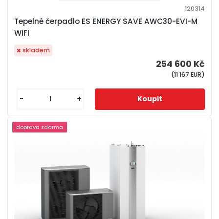
120314
Tepelné čerpadlo ES ENERGY SAVE AWC30-EVI-M
WiFi
skladem
254 600 Kč
(11 167 EUR)
-
+
doprava zdarma